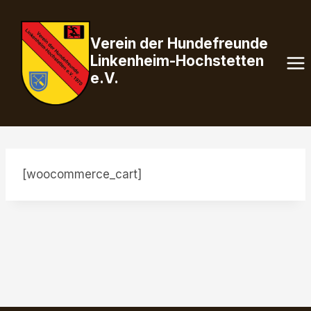
Zum
Inhalt
Verein der Hundefreunde
springen
Linkenheim-Hochstetten
e.V.
[woocommerce_cart]